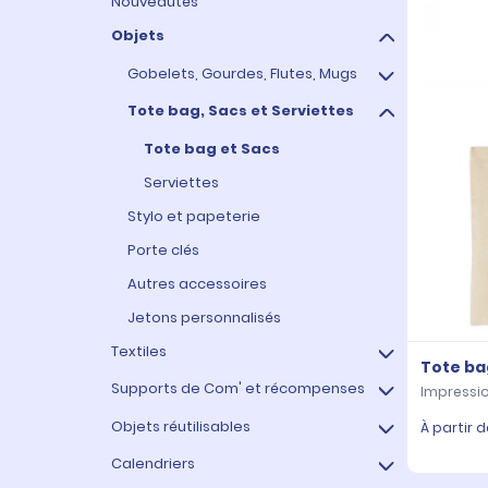
Nouveautés
Objets
Gobelets, Gourdes, Flutes, Mugs
Tote bag, Sacs et Serviettes
Gobelets
Gourdes
Tote bag et Sacs
Mugs et tasse
Serviettes
Flutes
Stylo et papeterie
Porte clés
Autres accessoires
Jetons personnalisés
Textiles
Tote ba
Supports de Com' et récompenses
Tee shirt, polo et chemise
Impressio
Sweat et Pull
Objets réutilisables
Coupes, Médailles et Trophée
À partir d
Veste et doudoune
Gobelets
Calendriers
Sacs et Serviettes