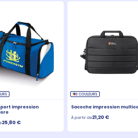
EURS
3 COULEURS
sport impression
Sacoche impression multic
lore
21,20 €
À partir de
25,80 €
e