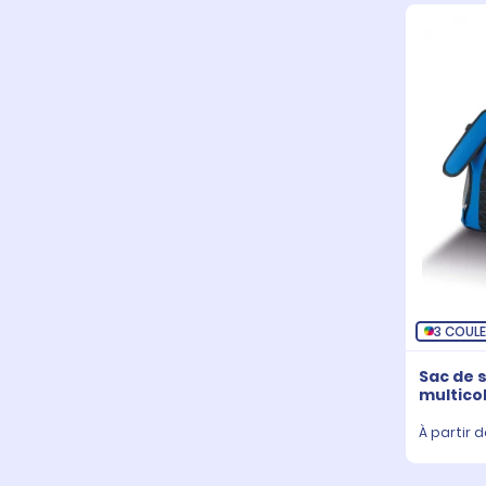
3 COUL
Sac de 
multico
À partir d