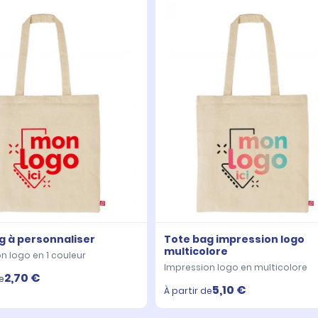
g à personnaliser
Tote bag impression logo
multicolore
n logo en 1 couleur
Impression logo en multicolore
2,70 €
e
5,10 €
À partir de