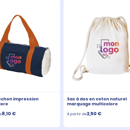
ochon impression
Sac à dos en coton naturel
lore
marquage multicolore
8,10 €
2,50 €
e
À partir de