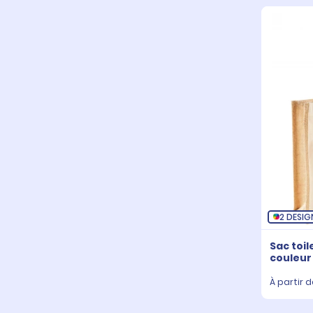
2 DESIG
Sac toil
couleur
À partir d