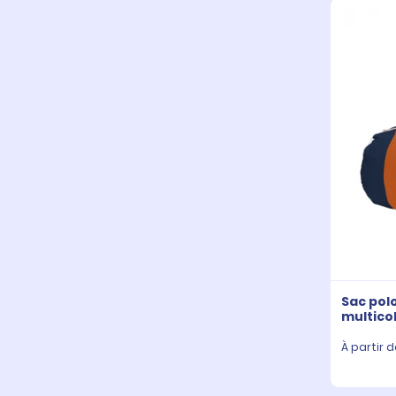
Sac pol
multico
À partir d