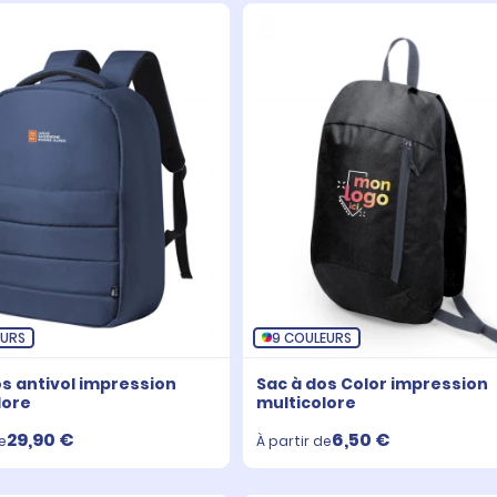
EURS
9 COULEURS
os antivol impression
Sac à dos Color impression
lore
multicolore
29,90 €
6,50 €
e
À partir de