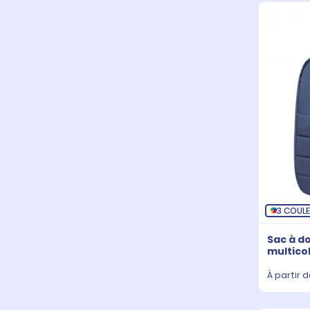
3 COUL
Sac à d
multico
À partir d