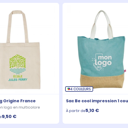
4 COULEURS
g Origine France
Sac Be cool impression 1 co
n logo en multicolore
5,10 €
À partir de
9,50 €
e