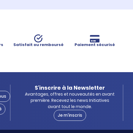
rs
Satisfait ou remboursé
Paiement sécurisé
S'inscrire à la Newsletter
Avantages, offres et nouveautés en avant
ous
première. Recevez les news Initiatives
avant tout le monde.
é
Je m'inscris