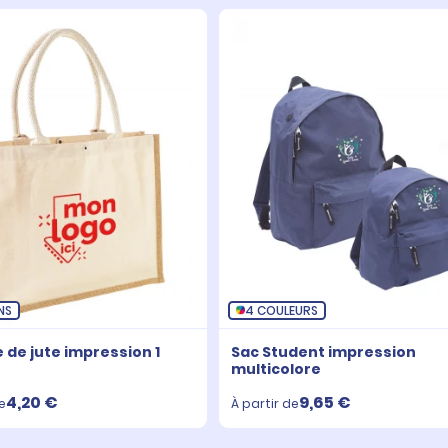
NS
4 COULEURS
e de jute impression 1
Sac Student impression
multicolore
4,20 €
9,65 €
e
À partir de