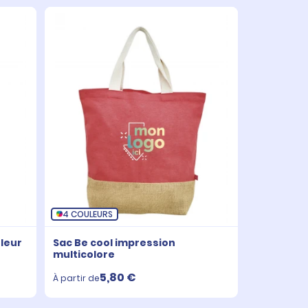
4 COULEURS
uleur
Sac Be cool impression
multicolore
5,80 €
À partir de