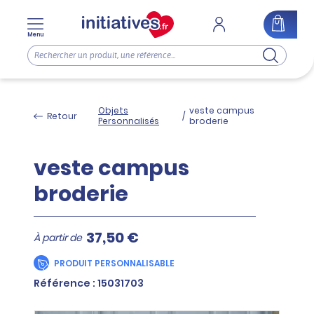
Menu
Objets
veste campus
Retour
/
Personnalisés
broderie
veste campus
broderie
37,50 €
À partir de
PRODUIT PERSONNALISABLE
Référence : 15031703