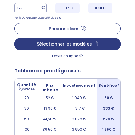
€
1 317 €
333 €
*Prix de revente conseillé de 55 €
Personnaliser
Sélectionner les modèles
Devis en ligne
Tableau de prix dégressifs
Quantité
Prix
Investissement
Bénéfice*
à partir de
unitaire
20
52 €
1 040 €
60 €
30
43,90 €
1 317 €
333 €
50
41,50 €
2 075 €
675 €
100
39,50 €
3 950 €
1 550 €