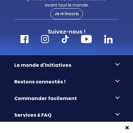
avant tout le monde.
Je m'inscris
Suivez-nous !
Le monde d'Initiatives
À propos d’Initiatives
Restons connectés !
Des valeurs de partage
Nous contacter
Initiatives-cœur
Commander facilement
Le blog
Le Fond’Actions Initiatives
Commande par référence
La newsletter
Enquête de satisfaction
Services & FAQ
Catalogues à télécharger
Reprise des invendus
Panier
Liens pratiques