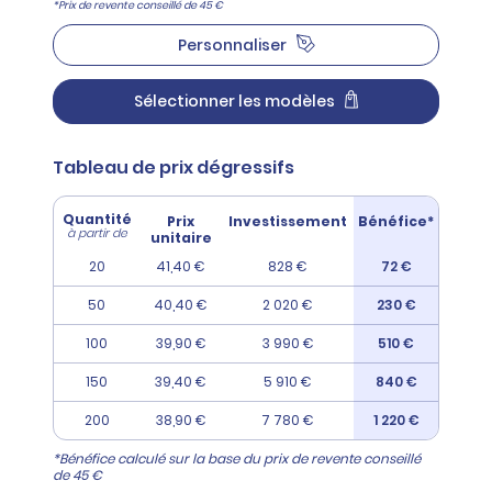
*Prix de revente conseillé de 45 €
Personnaliser
Sélectionner les modèles
Tableau de prix dégressifs
Quantité
Prix
Investissement
Bénéfice*
à partir de
unitaire
20
41,40 €
828 €
72 €
50
40,40 €
2 020 €
230 €
100
39,90 €
3 990 €
510 €
150
39,40 €
5 910 €
840 €
200
38,90 €
7 780 €
1 220 €
*Bénéfice calculé sur la base du prix de revente conseillé
de 45 €