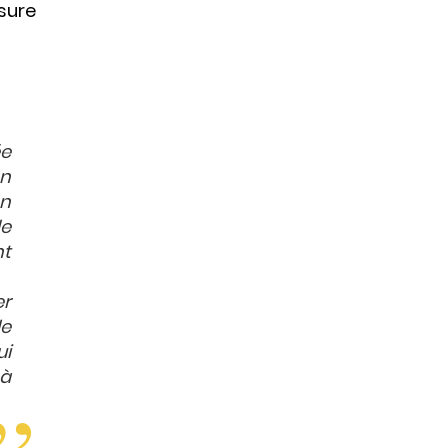
sure
ée
on
en
de
nt
er
le
ui
 à