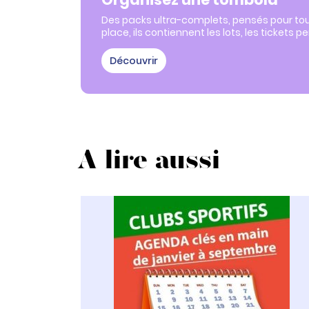
Des packs ultra-complets, pensés pour tout
place, ils contiennent les lots, les tickets 
Découvrir
A lire aussi