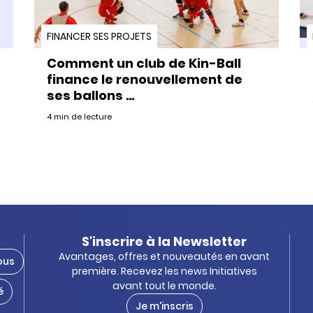
FINANCER SES PROJETS
Comment un club de Kin-Ball
finance le renouvellement de
ses ballons …
4 min de lecture
S'inscrire à la Newsletter
Avantages, offres et nouveautés en avant
ous
première. Recevez les news Initiatives
avant tout le monde.
é
Je m'inscris