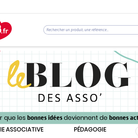
r que les
deviennent de
bonnes idées
bonnes act
IE ASSOCIATIVE
PÉDAGOGIE