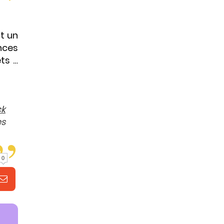
st un
ances
ts …
k
es
0