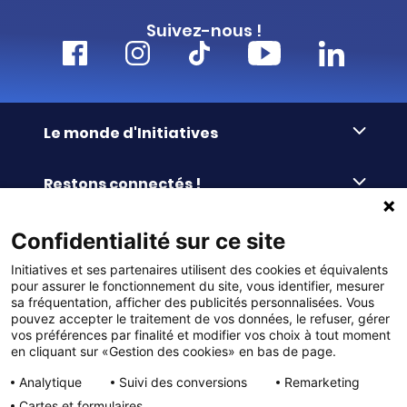
Suivez-nous !
Le monde d'Initiatives
À propos d’Initiatives
Restons connectés !
Des valeurs de partage
Nous contacter
Initiatives-cœur
Commander facilement
Confidentialité sur ce site
Le blog
Le Fond’Actions Initiatives
Initiatives et ses partenaires utilisent des cookies et équivalents
Commande par référence
La newsletter
Enquête de satisfaction
Services & FAQ
pour assurer le fonctionnement du site, vous identifier, mesurer
Catalogues à télécharger
sa fréquentation, afficher des publicités personnalisées. Vous
pouvez accepter le traitement de vos données, le refuser, gérer
Reprise des invendus
Panier
Liens pratiques
vos préférences par finalité et modifier vos choix à tout moment
Paiement différé sans frais
en cliquant sur «Gestion des cookies» en bas de page.
La livraison
© DMP Initiatives 10 avenue Georges Auric - 72021
100% Satisfait ou Remboursé
Le paiement
Analytique
Suivi des conversions
Remarketing
LE MANS CEDEX 2
Initiatives est le spécialiste français des solutions de
Le service Après-Vente
Cartes et formulaires