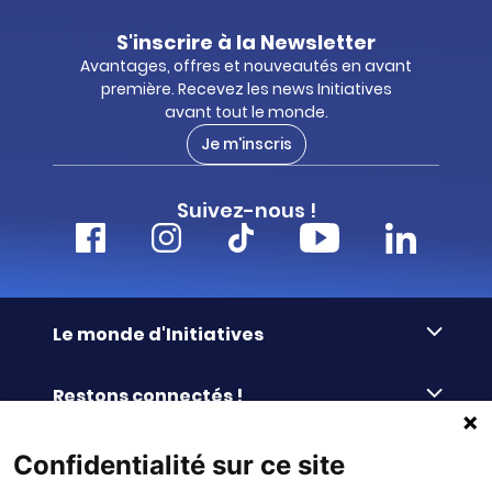
S'inscrire à la Newsletter
Avantages, offres et nouveautés en avant
première. Recevez les news Initiatives
avant tout le monde.
Je m'inscris
Suivez-nous !
Le monde d'Initiatives
À propos d’Initiatives
Restons connectés !
Des valeurs de partage
Nous contacter
Initiatives-cœur
Commander facilement
Confidentialité sur ce site
Le blog
Le Fond’Actions Initiatives