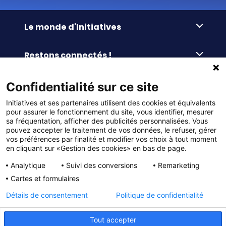
Le monde d'Initiatives
À propos d’Initiatives
Restons connectés !
Des valeurs de partage
Nous contacter
Initiatives-cœur
Commander facilement
Confidentialité sur ce site
Le blog
Le Fond’Actions Initiatives
Initiatives et ses partenaires utilisent des cookies et équivalents
Commande par référence
La newsletter
Enquête de satisfaction
Services & FAQ
pour assurer le fonctionnement du site, vous identifier, mesurer
Catalogues à télécharger
sa fréquentation, afficher des publicités personnalisées. Vous
pouvez accepter le traitement de vos données, le refuser, gérer
Reprise des invendus
Panier
Liens pratiques
vos préférences par finalité et modifier vos choix à tout moment
Paiement différé sans frais
La livraison
en cliquant sur «Gestion des cookies» en bas de page.
© DMP Initiatives 10 avenue Georges Auric - 72021
100% Satisfait ou Remboursé
Le paiement
Analytique
Suivi des conversions
Remarketing
LE MANS CEDEX 2
Initiatives est le spécialiste français des solutions de
Le service Après-Vente
Cartes et formulaires
collecte de fonds pour les établissements scolaires
Politique de confidentialité
et les associations. Initiatives s’adresse aux écoles
primaires, maternelles, aux collèges et lycées, aux
Détails de consentement
Politique de confidentialité
associations scolaires (APE, APEL, OGEC, sou des écoles,
Charte cookies
FSE, coopératives scolaires), aux BTS, aux IUT, aux MFR,
aux IFSI, aux associations sportives (UGSEL, USEP, AS …),
Gestion des cookies
Tout accepter
aux bureaux des étudiants (MDL, BDE…) et à tous types