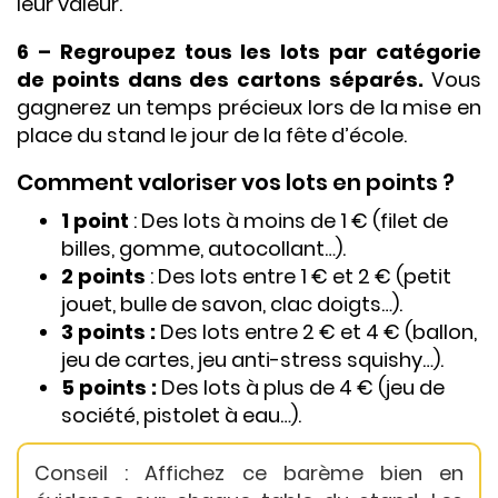
leur valeur.
6 – Regroupez tous les lots par catégorie
de points dans des cartons séparés.
Vous
gagnerez un temps précieux lors de la mise en
place du stand le jour de la fête d’école.
Comment valoriser vos lots en points ?
1 point
: Des lots à moins de 1 € (filet de
billes, gomme, autocollant…).
2 points
: Des lots entre 1 € et 2 € (petit
jouet, bulle de savon, clac doigts…).
3 points :
Des lots entre 2 € et 4 € (ballon,
jeu de cartes, jeu anti-stress squishy…).
5 points :
Des lots à plus de 4 € (jeu de
société, pistolet à eau…).
Conseil : Affichez ce barème bien en