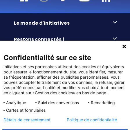
Le monde d'Initiatives
À propos d’Initiatives
Restons connectés !
Des valeurs de partage
Nous contacter
Initiatives-cœur
Commander facilement
Confidentialité sur ce site
Le blog
Le Fond’Actions Initiatives
Initiatives et ses partenaires utilisent des cookies et équivalents
Commande par référence
La newsletter
Enquête de satisfaction
Services & FAQ
pour assurer le fonctionnement du site, vous identifier, mesurer
Catalogues à télécharger
sa fréquentation, afficher des publicités personnalisées. Vous
pouvez accepter le traitement de vos données, le refuser, gérer
Reprise des invendus
Panier
Liens pratiques
vos préférences par finalité et modifier vos choix à tout moment
Paiement différé sans frais
La livraison
en cliquant sur «Gestion des cookies» en bas de page.
© DMP Initiatives 10 avenue Georges Auric - 72021
100% Satisfait ou Remboursé
Le paiement
Analytique
Suivi des conversions
Remarketing
LE MANS CEDEX 2
Initiatives est le spécialiste français des solutions de
Le service Après-Vente
Cartes et formulaires
collecte de fonds pour les établissements scolaires
Politique de confidentialité
et les associations. Initiatives s’adresse aux écoles
primaires, maternelles, aux collèges et lycées, aux
Détails de consentement
Politique de confidentialité
associations scolaires (APE, APEL, OGEC, sou des écoles,
Charte cookies
FSE, coopératives scolaires), aux BTS, aux IUT, aux MFR,