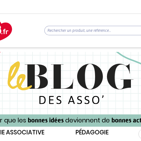
r que les
deviennent de
bonnes idées
bonnes act
IE ASSOCIATIVE
PÉDAGOGIE