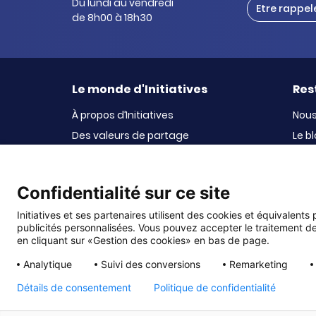
Du lundi au vendredi
Etre rappel
de 8h00 à 18h30
Le monde d'Initiatives
Res
À propos d’Initiatives
Nous
Des valeurs de partage
Le b
Initiatives-cœur
La n
Le Fond’Actions Initiatives
Confidentialité sur ce site
Enquête de satisfaction
Initiatives et ses partenaires utilisent des cookies et équivalents
publicités personnalisées. Vous pouvez accepter le traitement de
© DMP Initiatives
en cliquant sur «Gestion des cookies» en bas de page.
10 avenue Georges Auric - 72021 LE MANS CEDEX 2
Analytique
Suivi des conversions
Remarketing
Initiatives est le spécialiste français des solutions d
Détails de consentement
Politique de confidentialité
maternelles, aux collèges et lycées, aux associations sc
sportives (UGSEL, USEP, AS …), aux bureaux des étudiants
3ème âge, à fonds publics, à fonds privés, comités d