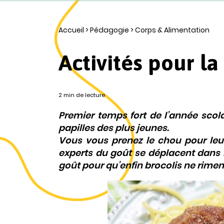
Accueil
>
Pédagogie
>
Corps & Alimentation
Activités pour l
2 min de lecture
Premier temps fort de l’année scolai
papilles des plus jeunes.
Vous vous prenez le chou pour leu
experts du goût se déplacent dans l
goût pour qu’enfin brocolis ne rimen