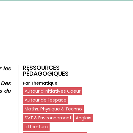
RESSOURCES
 les
PÉDAGOGIQUES
 Des
Par Thématique
s de
Autour d'Initiatives Coeur
Autour de l'espace
Maths, Physique & Techno
SVT & Environnement
Anglais
Littérature