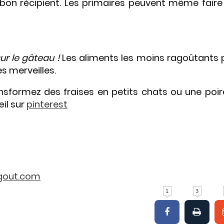
 bon récipient. Les primaires peuvent même faire
sur le gâteau !
Les aliments les moins ragoûtants 
s merveilles.
ansformez des fraises en petits chats ou une poir
œil sur
pinterest
gout.com
1
3