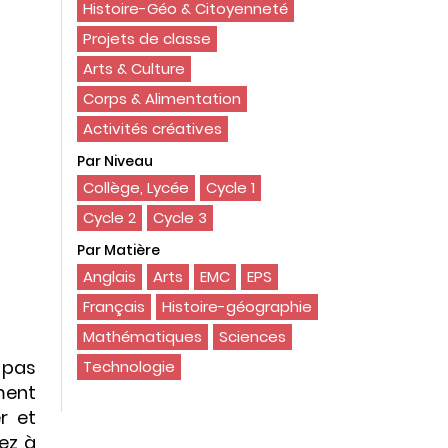
Histoire-Géo & Citoyenneté
Projets de classe
Arts & Culture
Corps & Alimentation
Activités créatives
Par Niveau
Collège, Lycée
Cycle 1
Cycle 2
Cycle 3
Par Matière
Anglais
Arts
EMC
EPS
Français
Histoire-géographie
Mathématiques
Sciences
 pas
Technologie
ment
r et
ez à