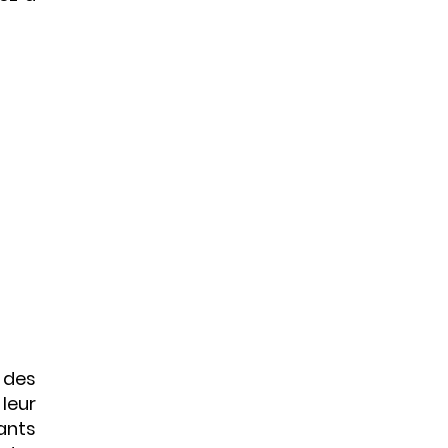
 des
 leur
ants