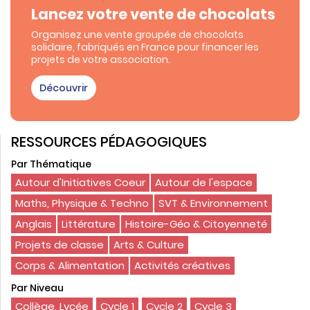
Lancez votre vente de chocolats
Organisez une vente groupée de chocolats
solidaire, fabriqués en France pour financer les
projets de votre association.
Découvrir
RESSOURCES PÉDAGOGIQUES
Par Thématique
Autour d'Initiatives Coeur
Autour de l'espace
Maths, Physique & Techno
SVT & Environnement
Anglais
Littérature
Histoire-Géo & Citoyenneté
Projets de classe
Arts & Culture
Corps & Alimentation
Activités créatives
Par Niveau
Collège, Lycée
Cycle 1
Cycle 2
Cycle 3