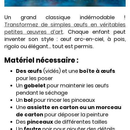
Un grand classique indémodable !
Transformez de simples œufs en véritables
petites œuvres d’art
. Chaque enfant peut
inventer son style : œuf arc-en-ciel, à pois,
rigolo ou élégant… tout est permis.
Matériel nécessaire :
Des œufs
(vidés) et une
boîte à œufs
pour les poser
Un
gobelet
pour maintenir les œufs
pendant le séchage
Un
bol
pour rincer les pinceaux
Une
assiette en carton ou un morceau
de carton
pour déposer la peinture
Des
pinceaux
de différentes tailles
Un
feutre
noir pour ajouter des détails