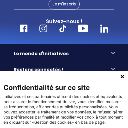
Je m'inscris
Suivez-nous !
Le monde d'Initiatives
À propos d’Initiatives
Restons connectés !
Des valeurs de partage
Nous contacter
Initiatives-cœur
Commander facilement
Confidentialité sur ce site
Le blog
Le Fond’Actions Initiatives
Initiatives et ses partenaires utilisent des cookies et équivalents
Commande par référence
La newsletter
Enquête de satisfaction
Services & FAQ
pour assurer le fonctionnement du site, vous identifier, mesurer
Catalogues à télécharger
sa fréquentation, afficher des publicités personnalisées. Vous
pouvez accepter le traitement de vos données, le refuser, gérer
Reprise des invendus
Panier
Liens pratiques
vos préférences par finalité et modifier vos choix à tout moment
Paiement différé sans frais
en cliquant sur «Gestion des cookies» en bas de page.
La livraison