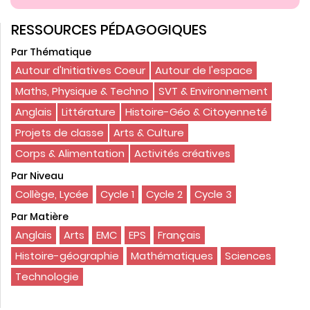
RESSOURCES PÉDAGOGIQUES
Par Thématique
Autour d'Initiatives Coeur
Autour de l'espace
Maths, Physique & Techno
SVT & Environnement
Anglais
Littérature
Histoire-Géo & Citoyenneté
Projets de classe
Arts & Culture
Corps & Alimentation
Activités créatives
Par Niveau
Collège, Lycée
Cycle 1
Cycle 2
Cycle 3
Par Matière
Anglais
Arts
EMC
EPS
Français
Histoire-géographie
Mathématiques
Sciences
Technologie