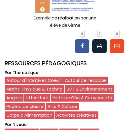
Exemple de réalisation par une
élève de 6ème
0
2
0
RESSOURCES PÉDAGOGIQUES
Par Thématique
Autour d'Initiatives Coeur
Autour de l'espace
Maths, Physique & Techno
SVT & Environnement
Anglais
Littérature
Histoire-Géo & Citoyenneté
Projets de classe
Arts & Culture
Corps & Alimentation
Activités créatives
Par Niveau