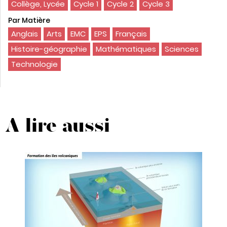
Collège, Lycée
Cycle 1
Cycle 2
Cycle 3
Par Matière
Anglais
Arts
EMC
EPS
Français
Histoire-géographie
Mathématiques
Sciences
Technologie
A lire aussi