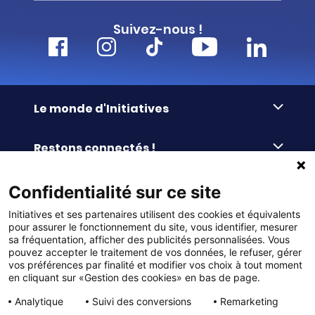
Suivez-nous !
Le monde d'Initiatives
À propos d’Initiatives
Restons connectés !
Des valeurs de partage
Nous contacter
Initiatives-cœur
Commander facilement
Confidentialité sur ce site
Le blog
Le Fond’Actions Initiatives
Initiatives et ses partenaires utilisent des cookies et équivalents
Commande par référence
La newsletter
Enquête de satisfaction
Services & FAQ
pour assurer le fonctionnement du site, vous identifier, mesurer
Catalogues à télécharger
sa fréquentation, afficher des publicités personnalisées. Vous
pouvez accepter le traitement de vos données, le refuser, gérer
Reprise des invendus
Panier
Liens pratiques
vos préférences par finalité et modifier vos choix à tout moment
Paiement différé sans frais
en cliquant sur «Gestion des cookies» en bas de page.
La livraison
© DMP Initiatives 10 avenue Georges Auric - 72021
100% Satisfait ou Remboursé
Le paiement
Analytique
Suivi des conversions
Remarketing
LE MANS CEDEX 2
Initiatives est le spécialiste français des solutions de