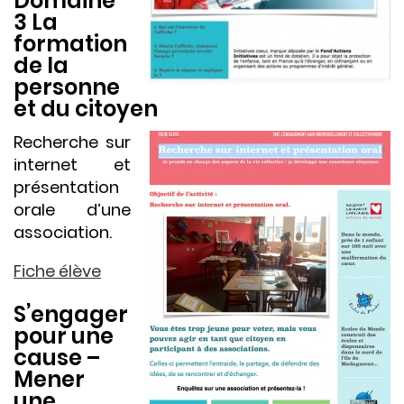
Domaine
3 La
formation
de la
personne
et du citoyen
Recherche sur
internet et
présentation
orale d’une
association.
Fiche élève
S’engager
pour une
cause –
Mener
une