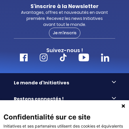
S'inscrire à la Newsletter
Avantages, offres et nouveautés en avant
première. Recevez les news Initiatives
avant tout le monde.
Je m'inscris
Suivez-nous !
Le monde d'Initiatives
À propos d’Initiatives
Restons connectés !
Des valeurs de partage
Nous contacter
Initiatives-cœur
Commander facilement
Confidentialité sur ce site
Le blog
Le Fond’Actions Initiatives
Initiatives et ses partenaires utilisent des cookies et équivalents
Commande par référence
La newsletter
Enquête de satisfaction