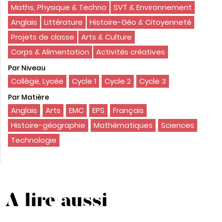
Maths, Physique & Techno
SVT & Environnement
Anglais
Littérature
Histoire-Géo & Citoyenneté
Projets de classe
Arts & Culture
Corps & Alimentation
Activités créatives
Par Niveau
Collège, Lycée
Cycle 1
Cycle 2
Cycle 3
Par Matière
Anglais
Arts
EMC
EPS
Français
Histoire-géographie
Mathématiques
Sciences
Technologie
A lire aussi