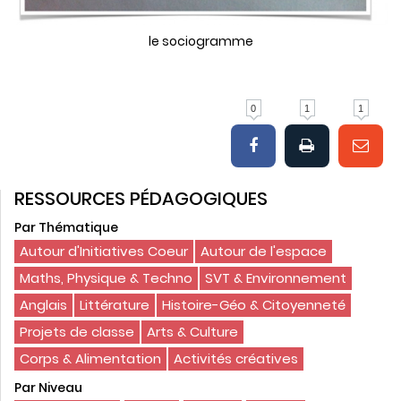
le sociogramme
0
1
1
RESSOURCES PÉDAGOGIQUES
Par Thématique
Autour d'Initiatives Coeur
Autour de l'espace
Maths, Physique & Techno
SVT & Environnement
Anglais
Littérature
Histoire-Géo & Citoyenneté
Projets de classe
Arts & Culture
Corps & Alimentation
Activités créatives
Par Niveau