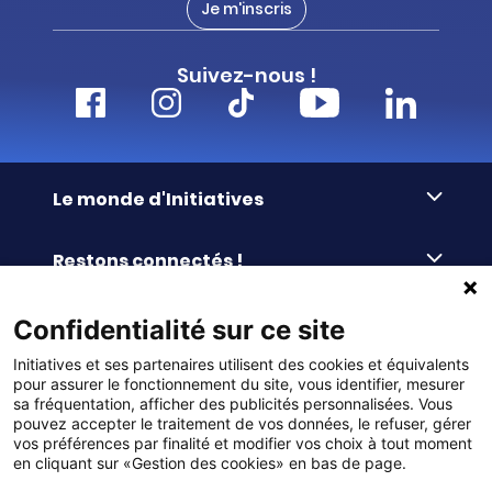
Je m'inscris
Suivez-nous !
Le monde d'Initiatives
À propos d’Initiatives
Restons connectés !
Des valeurs de partage
Nous contacter
Initiatives-cœur
Commander facilement
Confidentialité sur ce site
Le blog
Le Fond’Actions Initiatives
Initiatives et ses partenaires utilisent des cookies et équivalents
Commande par référence
La newsletter
Enquête de satisfaction
Services & FAQ
pour assurer le fonctionnement du site, vous identifier, mesurer
Catalogues à télécharger
sa fréquentation, afficher des publicités personnalisées. Vous
pouvez accepter le traitement de vos données, le refuser, gérer
Reprise des invendus
Panier
Liens pratiques
vos préférences par finalité et modifier vos choix à tout moment
Paiement différé sans frais
en cliquant sur «Gestion des cookies» en bas de page.
La livraison