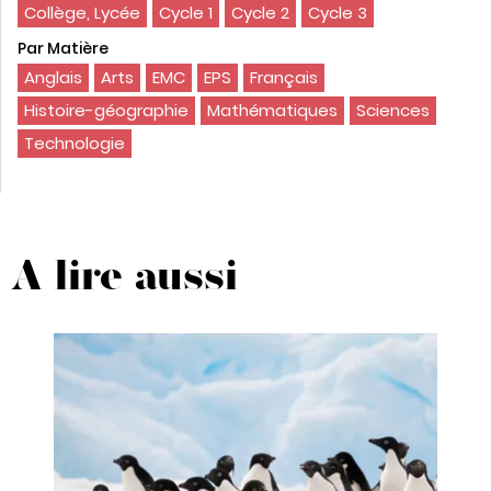
Collège, Lycée
Cycle 1
Cycle 2
Cycle 3
Par Matière
Anglais
Arts
EMC
EPS
Français
Histoire-géographie
Mathématiques
Sciences
Technologie
A lire aussi