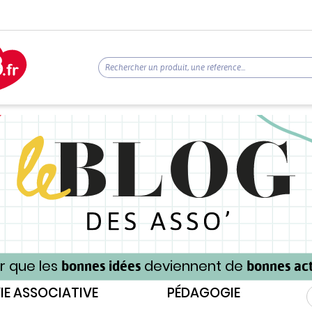
r que les
deviennent de
bonnes idées
bonnes act
IE ASSOCIATIVE
PÉDAGOGIE