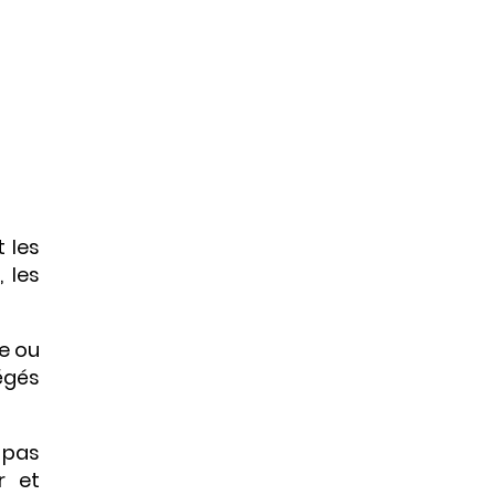
t les
 les
le ou
égés
( pas
r et