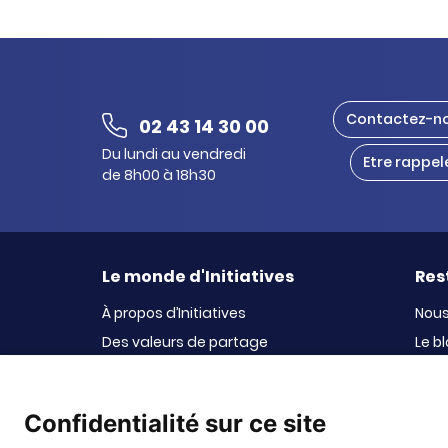
Contactez-n
02 43 14 30 00
Du lundi au vendredi
Etre rappel
de 8h00 à 18h30
Le monde d'Initiatives
Res
À propos d’Initiatives
Nous
Des valeurs de partage
Le b
Initiatives-cœur
La n
Le Fond’Actions Initiatives
Confidentialité sur ce site
Enquête de satisfaction