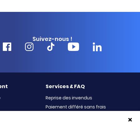
Suivez-nous !
ent
Services & FAQ
e
Reprise des invendus
Paiement différé sans frais
100% Satisfait ou Remboursé
Le service Après-Vente