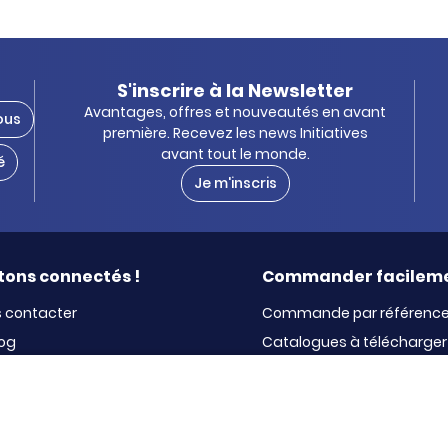
S'inscrire à la Newsletter
Avantages, offres et nouveautés en avant
ous
première. Recevez les news Initiatives
avant tout le monde.
é
Je m'inscris
tons connectés !
Commander facilem
 contacter
Commande par référenc
log
Catalogues à télécharger
ewsletter
Panier
La livraison
Le paiement