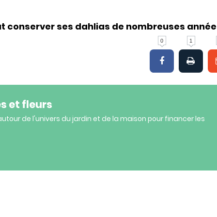
ut conserver ses dahlias de nombreuses année
0
1
s et fleurs
our de l'univers du jardin et de la maison pour financer les