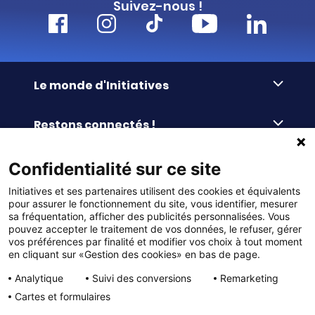
Suivez-nous !
Le monde d'Initiatives
À propos d’Initiatives
Restons connectés !
Des valeurs de partage
Nous contacter
Initiatives-cœur
Commander facilement
Confidentialité sur ce site
Le blog
Le Fond’Actions Initiatives
Initiatives et ses partenaires utilisent des cookies et équivalents
Commande par référence
La newsletter
Enquête de satisfaction
Services & FAQ
pour assurer le fonctionnement du site, vous identifier, mesurer
Catalogues à télécharger
sa fréquentation, afficher des publicités personnalisées. Vous
pouvez accepter le traitement de vos données, le refuser, gérer
Reprise des invendus
Panier
Liens pratiques
vos préférences par finalité et modifier vos choix à tout moment
Paiement différé sans frais
La livraison
en cliquant sur «Gestion des cookies» en bas de page.
© DMP Initiatives 10 avenue Georges Auric - 72021
100% Satisfait ou Remboursé
Le paiement
Analytique
Suivi des conversions
Remarketing
LE MANS CEDEX 2
Initiatives est le spécialiste français des solutions de
Le service Après-Vente
Cartes et formulaires
collecte de fonds pour les établissements scolaires
Politique de confidentialité
et les associations. Initiatives s’adresse aux écoles