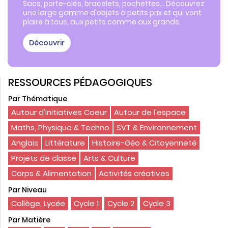
Sacs, porte-clés, bracelets, pochettes... Découvrez
une large gamme d'objets à petits prix et qui vont
plaire à tous, aux petits comme aux grands.
Découvrir
RESSOURCES PÉDAGOGIQUES
Par Thématique
Autour d'Initiatives Coeur
Autour de l'espace
Maths, Physique & Techno
SVT & Environnement
Anglais
Littérature
Histoire-Géo & Citoyenneté
Projets de classe
Arts & Culture
Corps & Alimentation
Activités créatives
Par Niveau
Collège, Lycée
Cycle 1
Cycle 2
Cycle 3
Par Matière