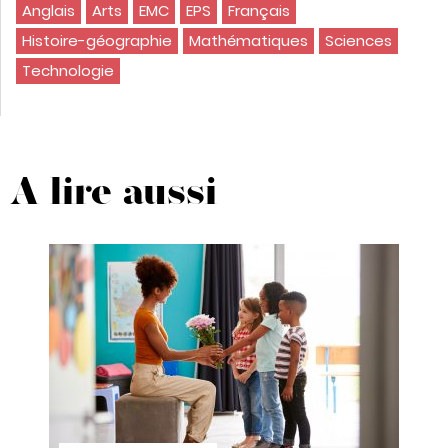
Anglais
Arts
EMC
EPS
Français
Histoire-géographie
Mathématiques
Sciences
Technologie
A lire aussi