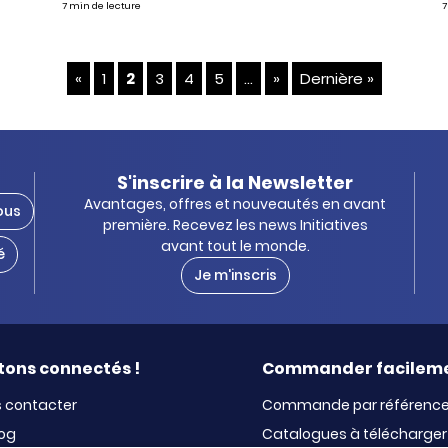
7 min de lecture
7
«
1
2
3
4
5
...
»
Dernière »
S'inscrire à la Newsletter
Avantages, offres et nouveautés en avant
ous
première. Recevez les news Initiatives
avant tout le monde.
é
Je m'inscris
tons connectés !
Commander facilem
 contacter
Commande par référenc
log
Catalogues à télécharger