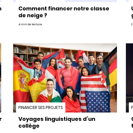
n
Comment financer notre classe
de neige ?
4 min de lecture
2
FINANCER SES PROJETS
r
Voyages linguistiques d’un
collège