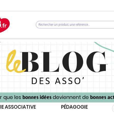
r que les
deviennent de
bonnes idées
bonnes act
IE ASSOCIATIVE
PÉDAGOGIE