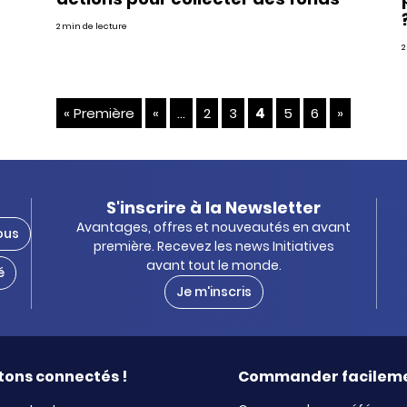
2 min de lecture
2
« Première
«
...
2
3
4
5
6
»
S'inscrire à la Newsletter
Avantages, offres et nouveautés en avant
ous
première. Recevez les news Initiatives
avant tout le monde.
é
Je m'inscris
tons connectés !
Commander facilem