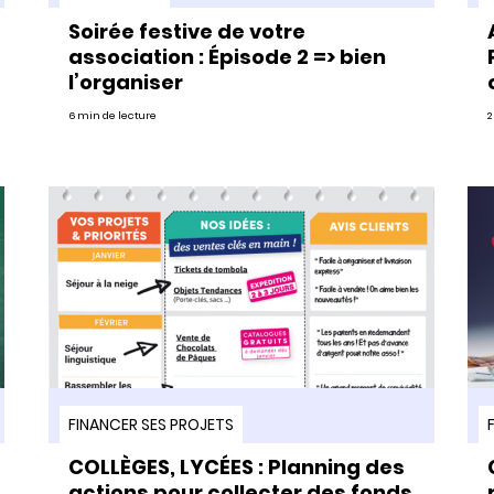
Soirée festive de votre
association : Épisode 2 => bien
l’organiser
6 min de lecture
2
FINANCER SES PROJETS
COLLÈGES, LYCÉES : Planning des
actions pour collecter des fonds