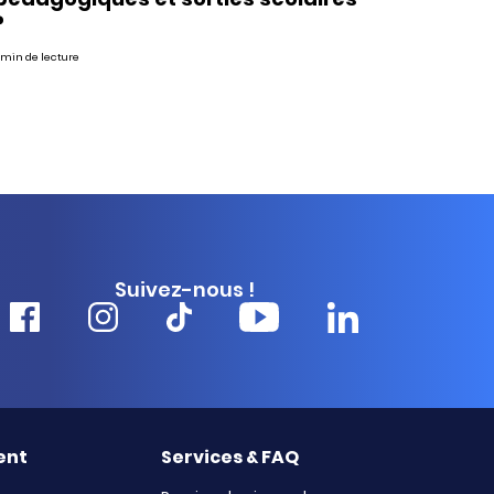
?
 min de lecture
Suivez-nous !
ent
Services & FAQ