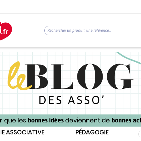
r que les
deviennent de
bonnes idées
bonnes act
IE ASSOCIATIVE
PÉDAGOGIE