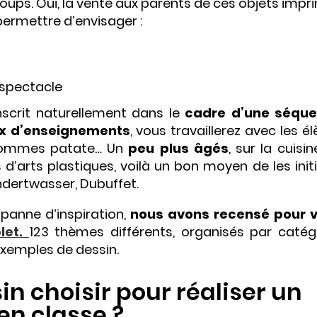
coups. Oui, la vente aux parents de ces objets imp
permettre d’envisager :
 spectacle
inscrit naturellement dans le
cadre d’une séqu
x d’enseignements
, vous travaillerez avec les é
onhommes patate… Un
peu plus âgés
, sur la cuisi
’arts plastiques, voilà un bon moyen de les initi
ndertwasser, Dubuffet.
panne d’inspiration,
nous avons recensé pour 
let.
123 thèmes différents, organisés par catégo
exemples de dessin.
n choisir pour réaliser un
en classe ?