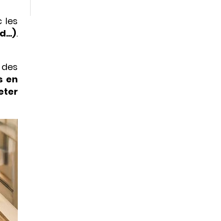
c les
nd…)
.
 des
s en
eter