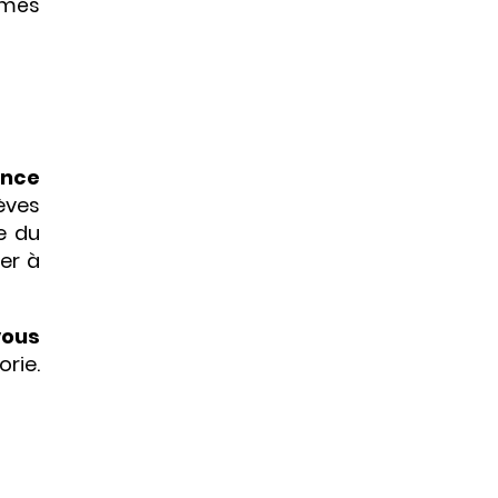
rimés
ence
lèves
ne du
er à
vous
rie.