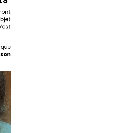
eront
objet
c’est
aque
 son