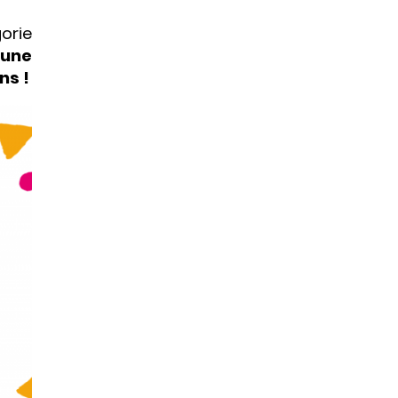
orie
’une
ns !