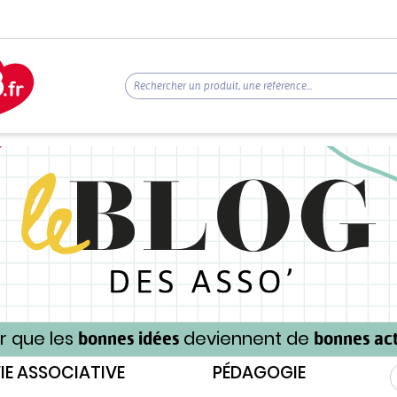
r que les
deviennent de
bonnes idées
bonnes act
IE ASSOCIATIVE
PÉDAGOGIE