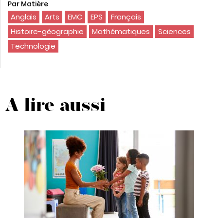
Par Matière
Anglais
Arts
EMC
EPS
Français
Histoire-géographie
Mathématiques
Sciences
Technologie
A lire aussi