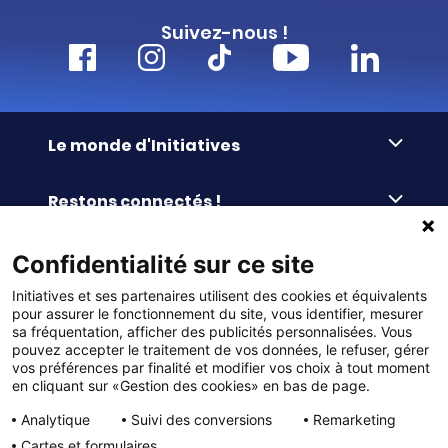
Suivez-nous !
Le monde d'Initiatives
À propos d’Initiatives
Restons connectés !
Des valeurs de partage
Nous contacter
Initiatives-cœur
Commander facilement
Confidentialité sur ce site
Le blog
Le Fond’Actions Initiatives
Initiatives et ses partenaires utilisent des cookies et équivalents
Commande par référence
La newsletter
Enquête de satisfaction
Services & FAQ
pour assurer le fonctionnement du site, vous identifier, mesurer
Catalogues à télécharger
sa fréquentation, afficher des publicités personnalisées. Vous
pouvez accepter le traitement de vos données, le refuser, gérer
Reprise des invendus
Panier
Liens pratiques
vos préférences par finalité et modifier vos choix à tout moment
Paiement différé sans frais
en cliquant sur «Gestion des cookies» en bas de page.
La livraison
© DMP Initiatives 10 avenue Georges Auric - 72021
100% Satisfait ou Remboursé
Le paiement
Analytique
Suivi des conversions
Remarketing
LE MANS CEDEX 2
Initiatives est le spécialiste français des solutions de
Le service Après-Vente
Cartes et formulaires
collecte de fonds pour les établissements scolaires