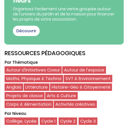
fleurs
Organisez facilement une vente groupée autour
de l'univers du jardin et de la maison pour financer
les projets de votre association.
Découvrir
RESSOURCES PÉDAGOGIQUES
Par Thématique
Autour d'Initiatives Coeur
Autour de l'espace
Maths, Physique & Techno
SVT & Environnement
Anglais
Littérature
Histoire-Géo & Citoyenneté
Projets de classe
Arts & Culture
Corps & Alimentation
Activités créatives
Par Niveau
Collège, Lycée
Cycle 1
Cycle 2
Cycle 3