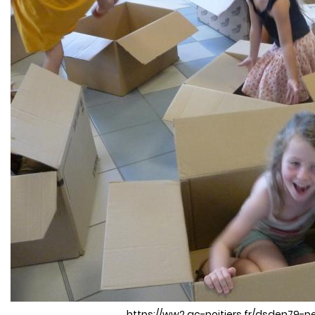
https://ww2.ac-poitiers.fr/dsden79-p