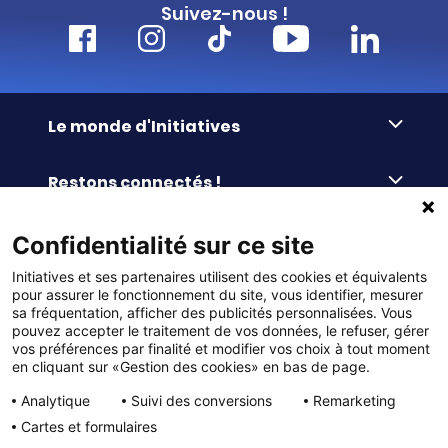
Suivez-nous !
Le monde d'Initiatives
À propos d’Initiatives
Restons connectés !
Des valeurs de partage
Nous contacter
Initiatives-cœur
Commander facilement
Confidentialité sur ce site
Le blog
Le Fond’Actions Initiatives
Initiatives et ses partenaires utilisent des cookies et équivalents
Commande par référence
La newsletter
Enquête de satisfaction
Services & FAQ
pour assurer le fonctionnement du site, vous identifier, mesurer
Catalogues à télécharger
sa fréquentation, afficher des publicités personnalisées. Vous
pouvez accepter le traitement de vos données, le refuser, gérer
Reprise des invendus
Panier
Liens pratiques
vos préférences par finalité et modifier vos choix à tout moment
Paiement différé sans frais
en cliquant sur «Gestion des cookies» en bas de page.
La livraison
© DMP Initiatives 10 avenue Georges Auric - 72021
100% Satisfait ou Remboursé
Le paiement
Analytique
Suivi des conversions
Remarketing
LE MANS CEDEX 2
Initiatives est le spécialiste français des solutions de
Le service Après-Vente
Cartes et formulaires
collecte de fonds pour les établissements scolaires
Politique de confidentialité
et les associations. Initiatives s’adresse aux écoles