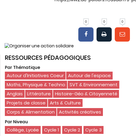
0
0
0
RESSOURCES PÉDAGOGIQUES
Par Thématique
Autour d'Initiatives Coeur
Autour de l'espace
Maths, Physique & Techno
SVT & Environnement
Anglais
Littérature
Histoire-Géo & Citoyenneté
Projets de classe
Arts & Culture
Corps & Alimentation
Activités créatives
Par Niveau
Collège, Lycée
Cycle 1
Cycle 2
Cycle 3