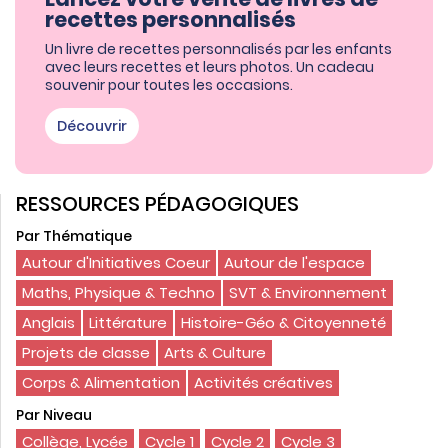
recettes personnalisés
Un livre de recettes personnalisés par les enfants
avec leurs recettes et leurs photos. Un cadeau
souvenir pour toutes les occasions.
Découvrir
RESSOURCES PÉDAGOGIQUES
Par Thématique
Autour d'Initiatives Coeur
Autour de l'espace
Maths, Physique & Techno
SVT & Environnement
Anglais
Littérature
Histoire-Géo & Citoyenneté
Projets de classe
Arts & Culture
Corps & Alimentation
Activités créatives
Par Niveau
Collège, Lycée
Cycle 1
Cycle 2
Cycle 3