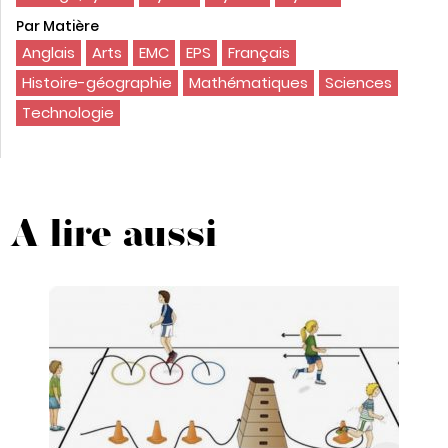
Par Matière
Anglais
Arts
EMC
EPS
Français
Histoire-géographie
Mathématiques
Sciences
Technologie
A lire aussi