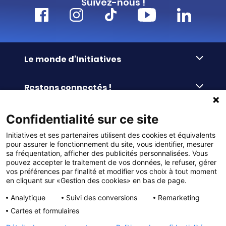
Suivez-nous !
Le monde d'Initiatives
À propos d’Initiatives
Restons connectés !
Des valeurs de partage
Nous contacter
Initiatives-cœur
Commander facilement
Confidentialité sur ce site
Le blog
Le Fond’Actions Initiatives
Initiatives et ses partenaires utilisent des cookies et équivalents
Commande par référence
La newsletter
Enquête de satisfaction
Services & FAQ
pour assurer le fonctionnement du site, vous identifier, mesurer
Catalogues à télécharger
sa fréquentation, afficher des publicités personnalisées. Vous
pouvez accepter le traitement de vos données, le refuser, gérer
Reprise des invendus
Panier
Liens pratiques
vos préférences par finalité et modifier vos choix à tout moment
Paiement différé sans frais
La livraison
en cliquant sur «Gestion des cookies» en bas de page.
© DMP Initiatives 10 avenue Georges Auric - 72021
100% Satisfait ou Remboursé
Le paiement
Analytique
Suivi des conversions
Remarketing
LE MANS CEDEX 2
Initiatives est le spécialiste français des solutions de
Le service Après-Vente
Cartes et formulaires
collecte de fonds pour les établissements scolaires
Politique de confidentialité
et les associations. Initiatives s’adresse aux écoles