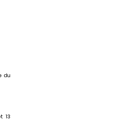
e du
t 13