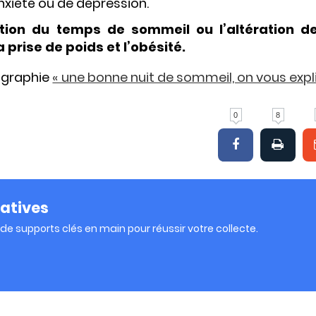
xiété ou de dépression.
ction du temps de sommeil ou l’altération d
prise de poids et l’obésité.
fographie
« une bonne nuit de sommeil, on vous expl
0
8
iatives
e supports clés en main pour réussir votre collecte.