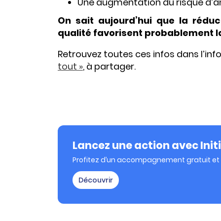
Une augmentation du risque d’an
On sait aujourd’hui que la rédu
qualité favorisent probablement la 
Retrouvez toutes ces infos dans l’in
tout »
, à partager.
Lancez une action avec Init
Profitez d’un accompagnement gratuit et d
Découvrir