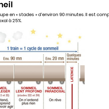
eil
oupe en « stades » d’environ 90 minutes. Il est co
xal à 25%.