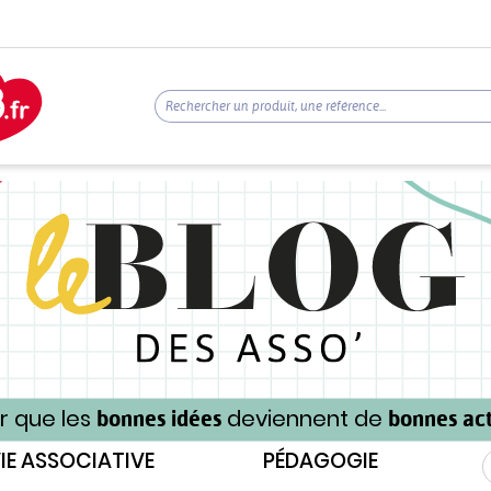
r que les
deviennent de
bonnes idées
bonnes act
IE ASSOCIATIVE
PÉDAGOGIE