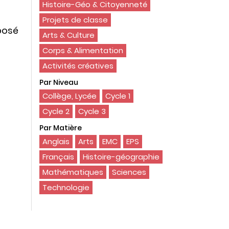
Histoire-Géo & Citoyenneté
Projets de classe
mposé
Arts & Culture
Corps & Alimentation
Activités créatives
Par Niveau
Collège, Lycée
Cycle 1
Cycle 2
Cycle 3
Par Matière
Anglais
Arts
EMC
EPS
Français
Histoire-géographie
Mathématiques
Sciences
Technologie