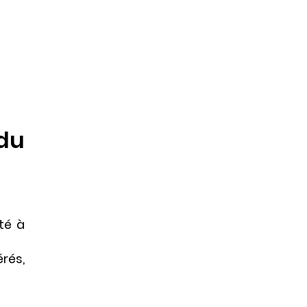
du
té à
rés,