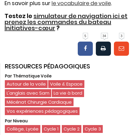
En savoir plus sur
le vocabulaire de voile
.
Testez le
simulateur de navigation ici et
prenez les commandes du bateau
Initiatives-cœur
?
5
34
3
RESSOURCES PÉDAGOGIQUES
Par Thématique Voile
Autour de la voile
Voile & Espace
L'anglais avec Sam
La vie à bord
Mécénat Chirurgie Cardiaque
Vos expériences pédagogiques
Par Niveau
Collège, Lycée
Cycle 1
Cycle 2
Cycle 3