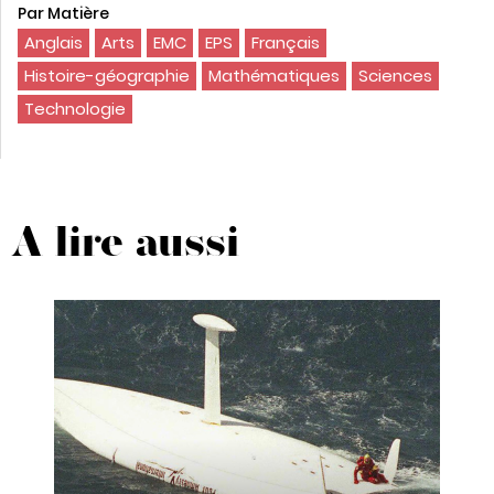
Par Matière
Anglais
Arts
EMC
EPS
Français
Histoire-géographie
Mathématiques
Sciences
Technologie
A lire aussi