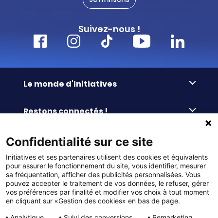
Suivez-nous !
Le monde d'Initiatives
À propos d’Initiatives
Restons connectés !
Des valeurs de partage
Nous contacter
Initiatives-cœur
Commander facilement
Confidentialité sur ce site
Le blog
Le Fond’Actions Initiatives
Initiatives et ses partenaires utilisent des cookies et équivalents
Commande par référence
La newsletter
Enquête de satisfaction
Services & FAQ
pour assurer le fonctionnement du site, vous identifier, mesurer
Catalogues à télécharger
sa fréquentation, afficher des publicités personnalisées. Vous
pouvez accepter le traitement de vos données, le refuser, gérer
Reprise des invendus
Panier
Liens pratiques
vos préférences par finalité et modifier vos choix à tout moment
Paiement différé sans frais
en cliquant sur «Gestion des cookies» en bas de page.
La livraison
© DMP Initiatives 10 avenue Georges Auric - 72021
100% Satisfait ou Remboursé
Le paiement
Analytique
Suivi des conversions
Remarketing