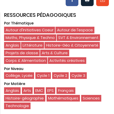
RESSOURCES PÉDAGOGIQUES
Par Thématique
Autour d'Initiatives Coeur
Autour de l'espace
Maths, Physique & Techno
SVT & Environnement
Anglais
Littérature
Histoire-Géo & Citoyenneté
Projets de classe
Arts & Culture
Corps & Alimentation
Activités créatives
Par Niveau
Collège, Lycée
Cycle 1
Cycle 2
Cycle 3
Par Matière
Anglais
Arts
EMC
EPS
Français
Histoire-géographie
Mathématiques
Sciences
Technologie