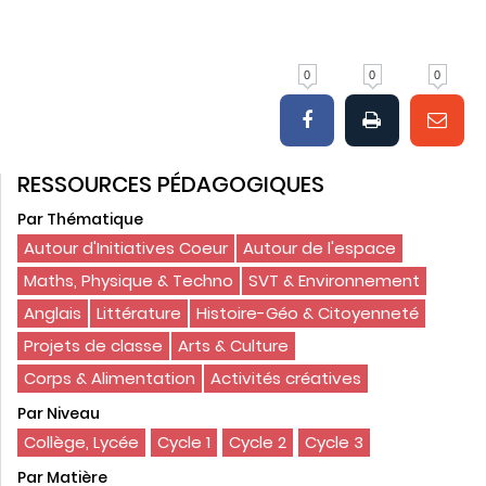
0
0
0
RESSOURCES PÉDAGOGIQUES
Par Thématique
Autour d'Initiatives Coeur
Autour de l'espace
Maths, Physique & Techno
SVT & Environnement
Anglais
Littérature
Histoire-Géo & Citoyenneté
Projets de classe
Arts & Culture
Corps & Alimentation
Activités créatives
Par Niveau
Collège, Lycée
Cycle 1
Cycle 2
Cycle 3
Par Matière