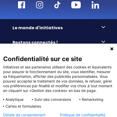
Le monde d'Initiatives
À propos d’Initiatives
Restons connectés !
Des valeurs de partage
Nous contacter
Initiatives-cœur
Commander facilement
Confidentialité sur ce site
Le blog
Le Fond’Actions Initiatives
Initiatives et ses partenaires utilisent des cookies et équivalents
Commande par référence
La newsletter
Enquête de satisfaction
Services & FAQ
pour assurer le fonctionnement du site, vous identifier, mesurer
Catalogues à télécharger
sa fréquentation, afficher des publicités personnalisées. Vous
pouvez accepter le traitement de vos données, le refuser, gérer
Reprise des invendus
Panier
Liens pratiques
vos préférences par finalité et modifier vos choix à tout moment
Paiement différé sans frais
en cliquant sur «Gestion des cookies» en bas de page.
La livraison
© DMP Initiatives 10 avenue Georges Auric - 72021
100% Satisfait ou Remboursé
Le paiement
Analytique
Suivi des conversions
Remarketing
LE MANS CEDEX 2
Initiatives est le spécialiste français des solutions de
Le service Après-Vente
Cartes et formulaires
collecte de fonds pour les établissements scolaires
Politique de confidentialité
et les associations. Initiatives s’adresse aux écoles
primaires, maternelles, aux collèges et lycées, aux
Détails de consentement
Politique de confidentialité