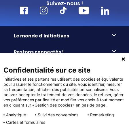
Suivez-nous !
Le monde d'Initiatives
À propos d’Initiatives
Restons connectés !
Des valeurs de partage
Nous contacter
Initiatives-cœur
Commander facilement
Confidentialité sur ce site
Le blog
Le Fond’Actions Initiatives
Initiatives et ses partenaires utilisent des cookies et équivalents
Commande par référence
La newsletter
Enquête de satisfaction
Services & FAQ
pour assurer le fonctionnement du site, vous identifier, mesurer
Catalogues à télécharger
sa fréquentation, afficher des publicités personnalisées. Vous
pouvez accepter le traitement de vos données, le refuser, gérer
Reprise des invendus
Panier
Liens pratiques
vos préférences par finalité et modifier vos choix à tout moment
Paiement différé sans frais
La livraison
en cliquant sur «Gestion des cookies» en bas de page.
© DMP Initiatives 10 avenue Georges Auric - 72021
100% Satisfait ou Remboursé
Le paiement
Analytique
Suivi des conversions
Remarketing
LE MANS CEDEX 2
Initiatives est le spécialiste français des solutions de
Le service Après-Vente
Cartes et formulaires
collecte de fonds pour les établissements scolaires
Politique de confidentialité
et les associations. Initiatives s’adresse aux écoles