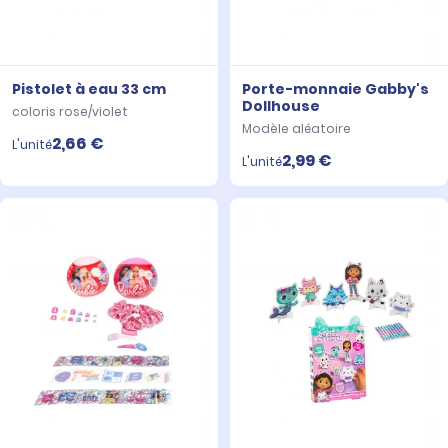
Pistolet à eau 33 cm
Porte-monnaie Gabby's
Dollhouse
coloris rose/violet
Modèle aléatoire
2,66 €
L'unité
2,99 €
L'unité