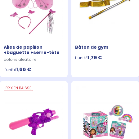
Ailes de papillon
Bâton de gym
+baguette +serre-tête
1,79 €
L'unité
coloris aléatoire
1,66 €
L'unité
PRIX EN BAISSE