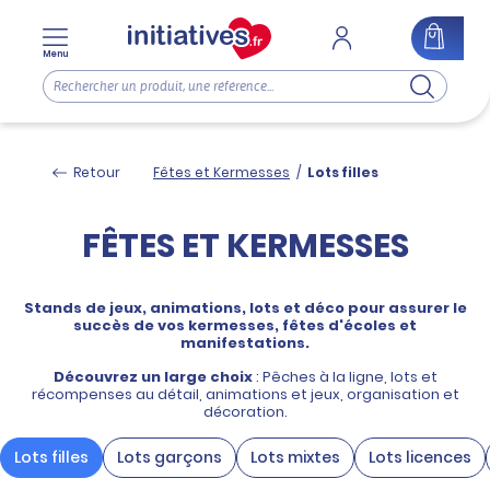
Menu
Retour
Fêtes et Kermesses
/
Lots filles
FÊTES ET KERMESSES
Stands de jeux, animations, lots et déco pour assurer le
succès de vos kermesses, fêtes d'écoles et
manifestations.
Découvrez un large choix
: Pêches à la ligne, lots et
récompenses au détail, animations et jeux, organisation et
décoration.
Lots filles
Lots garçons
Lots mixtes
Lots licences