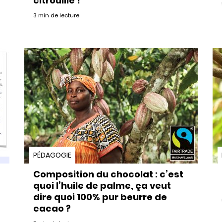
citrouille !
3 min de lecture
PÉDAGOGIE
Composition du chocolat : c’est
quoi l’huile de palme, ça veut
dire quoi 100% pur beurre de
cacao ?