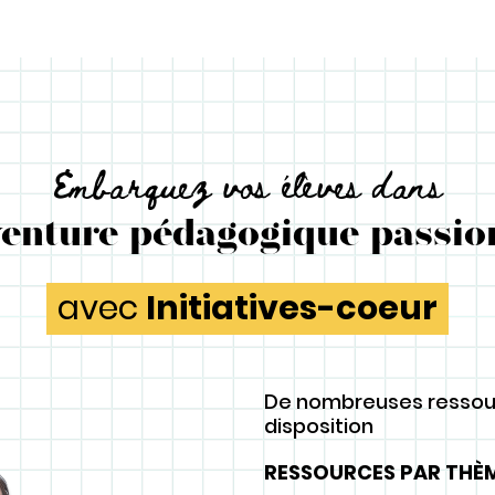
Embarquez vos élèves dans
venture pédagogique passio
avec
Initiatives-coeur
De nombreuses ressou
disposition
RESSOURCES PAR THÈM