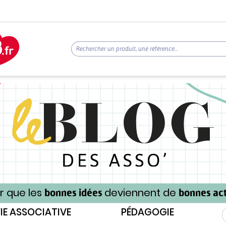
r que les
deviennent de
bonnes idées
bonnes act
IE ASSOCIATIVE
PÉDAGOGIE