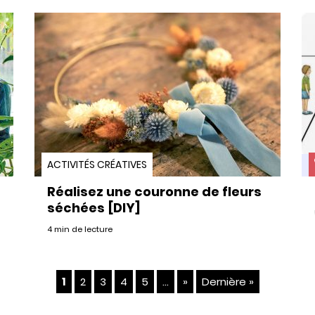
ACTIVITÉS CRÉATIVES
Réalisez une couronne de fleurs
séchées [DIY]
4 min de lecture
1
2
3
4
5
...
»
Dernière »