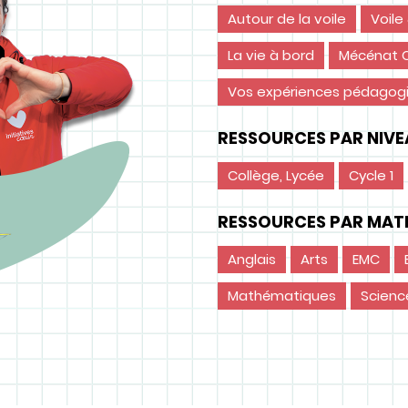
Autour de la voile
Voile
La vie à bord
Mécénat C
Vos expériences pédagog
RESSOURCES PAR NIVEA
Collège, Lycée
Cycle 1
RESSOURCES PAR MATI
Anglais
Arts
EMC
Mathématiques
Scienc