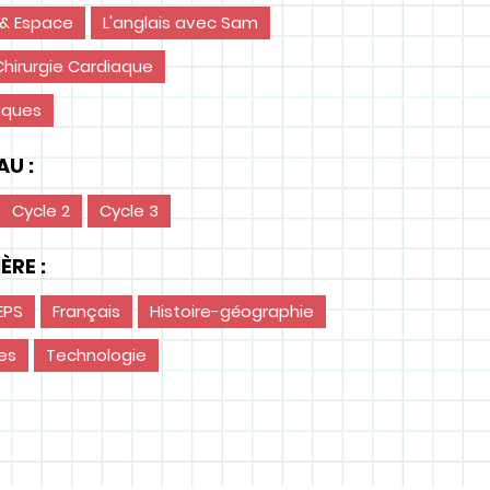
 & Espace
L'anglais avec Sam
hirurgie Cardiaque
iques
U :
Cycle 2
Cycle 3
ÈRE :
EPS
Français
Histoire-géographie
es
Technologie